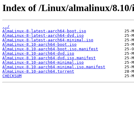
Index of /Linux/almalinux/8.10/
../
AlmaLinux-8-latest-aarch64-boot.iso
AlmaLinux-8-latest-aarch64-dvd.iso
AlmaLinux-8-latest-aarch64-minimal.iso
AlmaLinux-8.10-aarch64-boot.iso
AlmaLinux-8.10-aarch64-boot.iso.manifest
AlmaLinux-8.10-aarch64-dvd.iso
AlmaLinux-8.10-aarch64-dvd.iso.manifest
AlmaLinux-8.10-aarch64-minimal.iso
AlmaLinux-8.10-aarch64-minimal.iso.manifest
AlmaLinux-8.10-aarch64.torrent
CHECKSUM