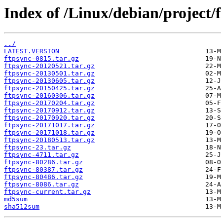
Index of /Linux/debian/project/
../
LATEST.VERSION
ftpsync-0815.tar.gz
ftpsync-20120521.tar.gz
ftpsync-20130501.tar.gz
ftpsync-20130605.tar.gz
ftpsync-20150425.tar.gz
ftpsync-20160306.tar.gz
ftpsync-20170204.tar.gz
ftpsync-20170912.tar.gz
ftpsync-20170920.tar.gz
ftpsync-20171017.tar.gz
ftpsync-20171018.tar.gz
ftpsync-20180513.tar.gz
ftpsync-23.tar.gz
ftpsync-4711.tar.gz
ftpsync-80286.tar.gz
ftpsync-80387.tar.gz
ftpsync-80486.tar.gz
ftpsync-8086.tar.gz
ftpsync-current.tar.gz
md5sum
sha512sum