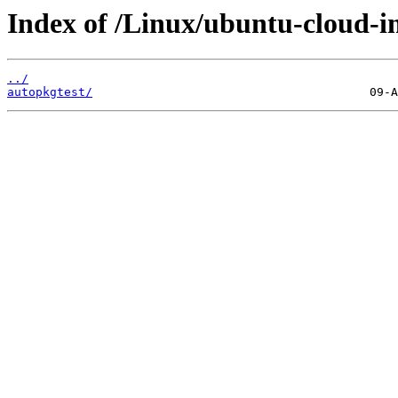
Index of /Linux/ubuntu-cloud-i
../
autopkgtest/